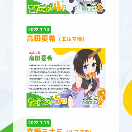
2022.1.14
高田憂希
（エルマ役）
2022.1.13
髙橋ミナミ