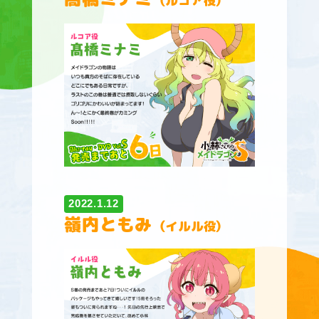
（ルコア役）
2022.1.12
嶺内ともみ
（イルル役）