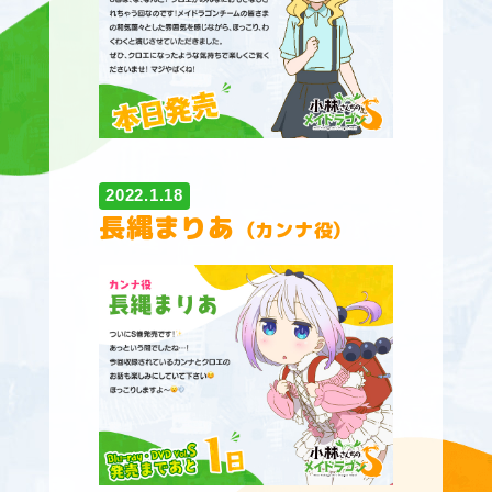
2022.1.18
長縄まりあ
（カンナ役）