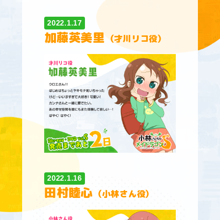
2022.1.17
加藤英美里
（才川リコ役）
2022.1.16
田村睦心
（小林さん役）