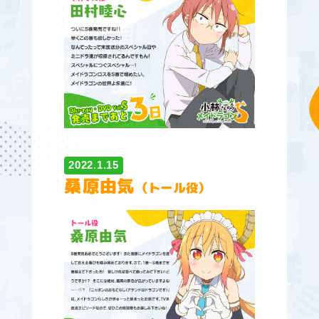
2022.1.15
桑原由気
（トール役）