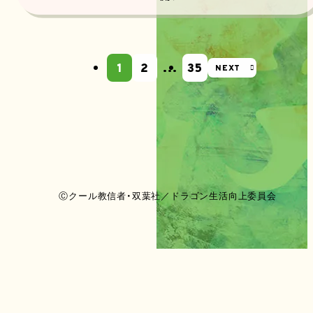
1
2
…
35
NEXT
Ⓒクール教信者・双葉社／ドラゴン生活向上委員会