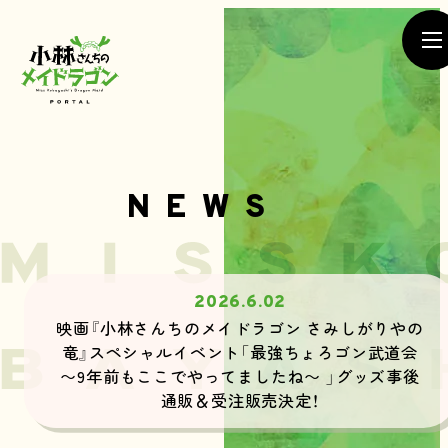
NEWS
NEWS
2026.6.02
映画『小林さんちのメイドラゴン さみしがりやの
竜』スペシャルイベント「最強ちょろゴン武道会
SEASON1
〜9年前もここでやってましたね〜 」グッズ事後
SEASON2
MOVIE
通販＆受注販売決定！