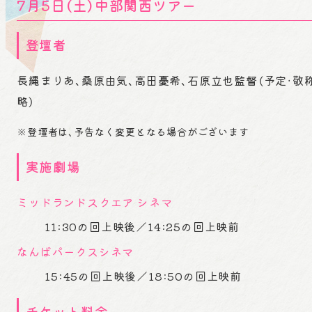
7月5日（土）中部関西ツアー
登壇者
長縄まりあ、桑原由気、高田憂希、石原立也監督（予定・敬
略）
※登壇者は、予告なく変更となる場合がございます
実施劇場
ミッドランドスクエア シネマ
11:30の回上映後／14:25の回上映前
なんばパークスシネマ
15:45の回上映後／18:50の回上映前
チケット料金