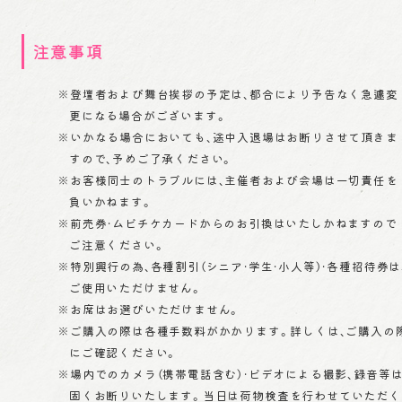
注意事項
※登壇者および舞台挨拶の予定は、都合により予告なく急遽変
更になる場合がございます。
※いかなる場合においても、途中入退場はお断りさせて頂きま
すので、予めご了承ください。
※お客様同士のトラブルには、主催者および会場は一切責任を
負いかねます。
※前売券・ムビチケカードからのお引換はいたしかねますので
ご注意ください。
※特別興行の為、各種割引（シニア・学生・小人等）・各種招待券は
ご使用いただけません。
※お席はお選びいただけません。
※ご購入の際は各種手数料がかかります。詳しくは、ご購入の
にご確認ください。
※場内でのカメラ（携帯電話含む）・ビデオによる撮影、録音等
固くお断りいたします。当日は荷物検査を行わせていただく