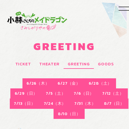
GREETING
NEWS
INTRODUCTION
TICKET
THEATER
GREETING
GOODS
CHARACTERS
STAFF & CAST
6/26（木）
6/27（金）
6/28（土）
THEATER
TICKET
6/29（日）
7/5（土）
7/6（日）
7/12（土）
GREETING
GOODS
7/13（日）
7/24（木）
7/31（木）
8/7（日）
8/10（日）
Blu-ray&DVD
MUSIC