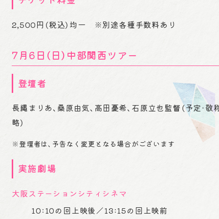
2,500円（税込）均一 ※別途各種手数料あり
7月6日（日）中部関西ツアー
登壇者
長縄まりあ、桑原由気、高田憂希、石原立也監督（予定・敬
略）
※登壇者は、予告なく変更となる場合がございます
実施劇場
大阪ステーションシティシネマ
10:10の回上映後／13:15の回上映前