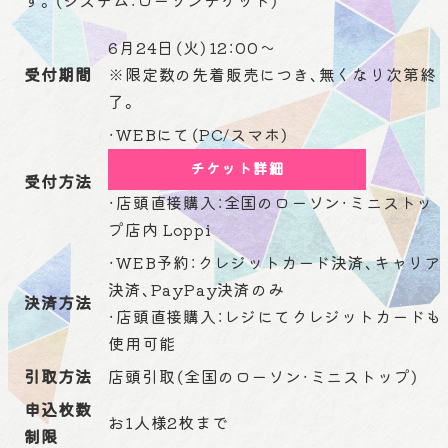
す。（システム：ローソンチケット）
6月24日（火）12：00～
受付期間
※限定数の先着販売につき、無くなり次第終
了。
・WEBにて（PC/スマホ）
チケット詳細
受付方法
・店頭直接購入：全国のローソン・ミニストッ
プ店内 Loppi
・WEB予約：クレジットカード決済、キャリア
決済、PayPay決済のみ
決済方法
・店頭直接購入：レジにてクレジットカードも
使用可能
引取方法
店頭引取（全国のローソン・ミニストップ）
申込枚数
お1人様2枚まで
制限