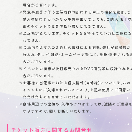
場合がございます。
※緊急事態等に伴う主催者側判断による中止の場合を除き、ご
購入者様によるいかなる事情が生じましても、ご購入・お引
後のチケットの変更や払い戻しはできません。
※全席指定となります。チケットをお持ちでない方はご覧にな
れません。
※会場内ではマスコミ各社の取材による撮影、弊社記録撮影が
行われ、テレビ・雑誌・ホームページ等にて、放映・掲載される
合がございます。
※イベントの模様が後日販売されるDVD商品等に収録される
合がございます。
※お客様の当催事における個人情報（肖像権）については、この
イベントにご入場されたことにより、上記の使用にご同意い
ただけたものとさせていただきます。
※劇場周辺での出待ち・入待ちにつきましては、近隣のご迷惑
なりますので、固くお断りいたします。
チケット販売に関するお問合せ