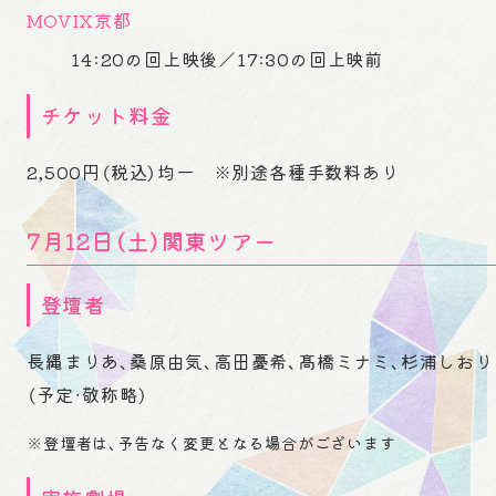
MOVIX京都
14:20の回上映後／17:30の回上映前
チケット料金
2,500円（税込）均一 ※別途各種手数料あり
7月12日（土）関東ツアー
登壇者
長縄まりあ、桑原由気、高田憂希、髙橋ミナミ、杉浦しおり
（予定・敬称略）
※登壇者は、予告なく変更となる場合がございます