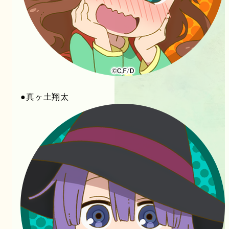
●真ヶ土翔太