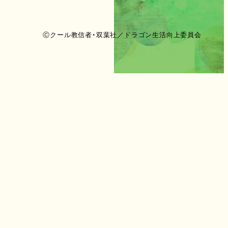
Ⓒクール教信者・双葉社／ドラゴン生活向上委員会