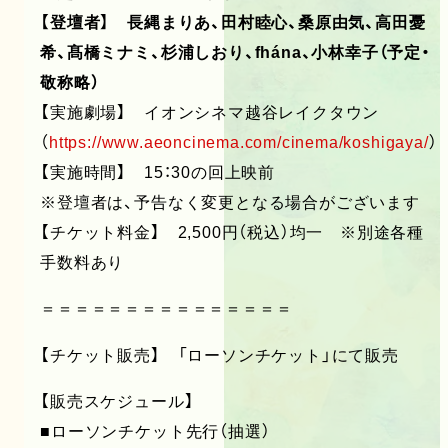
【登壇者】 長縄まりあ、田村睦心、桑原由気、高田憂
希、髙橋ミナミ、杉浦しおり、fhána、小林幸子（予定・
敬称略）
【実施劇場】 イオンシネマ越谷レイクタウン
（
https://www.aeoncinema.com/cinema/koshigaya/
）
【実施時間】 15：30の回上映前
※登壇者は、予告なく変更となる場合がございます
【チケット料金】 2,500円（税込）均一 ※別途各種
手数料あり
＝＝＝＝＝＝＝＝＝＝＝＝＝＝＝
【チケット販売】 「ローソンチケット」にて販売
【販売スケジュール】
■ローソンチケット先行（抽選）