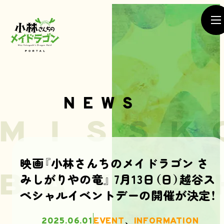
NEWS
NEWS
映画『小林さんちのメイドラゴン さ
みしがりやの竜』 7月13日（日）越谷ス
SEASON1
SEASON2
ペシャルイベントデーの開催が決定！
MOVIE
2025.06.01
EVENT
、
INFORMATION