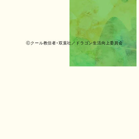
Ⓒクール教信者・双葉社／ドラゴン生活向上委員会