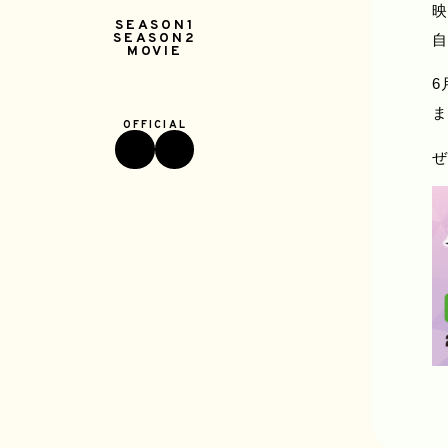
映
SEASON1
自
SEASON2
MOVIE
6
ま
ぜ