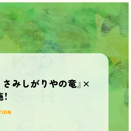
 さみしがりやの竜』×
！
TION