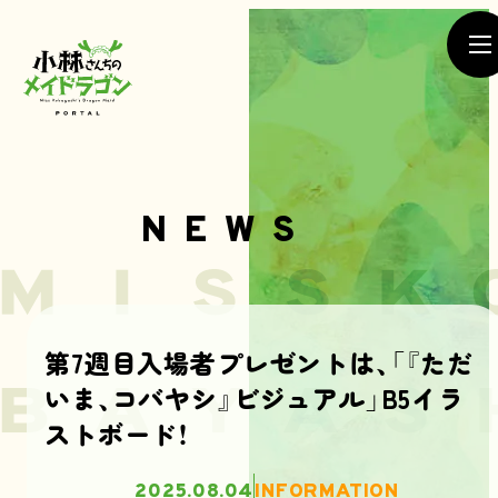
NEWS
NEWS
第7週目入場者プレゼントは、「『ただ
いま、コバヤシ』ビジュアル」B5イラ
SEASON1
SEASON2
ストボード！
MOVIE
2025.08.04
INFORMATION