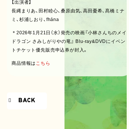
【出演者】
長縄まりあ、田村睦心、桑原由気、高田憂希、髙橋ミナ
ミ、杉浦しおり、fhána
＊2026年1月21日（水）発売の映画『小林さんちのメイ
ドラゴン さみしがりやの竜』 Blu-ray&DVDにイベン
トチケット優先販売申込券が封入。
商品情報は
こちら
BACK