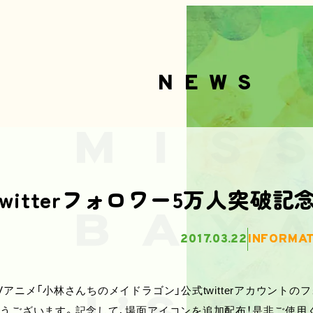
NEWS
twitterフォロワー5万人突破
2017.03.22
INFORMA
Vアニメ「小林さんちのメイドラゴン」公式twitterアカウント
うございます。記念して、場面アイコンを追加配布！是非ご使用