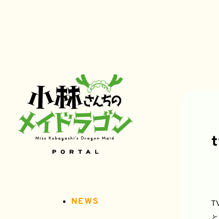
NEWS
T
と