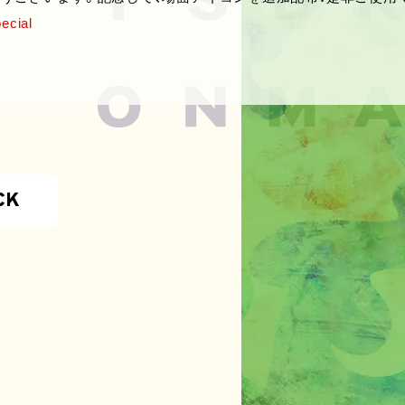
ecial
CK