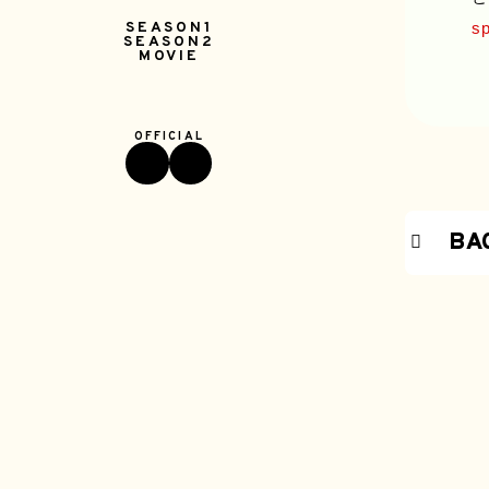
sp
SEASON1
SEASON2
MOVIE
BA