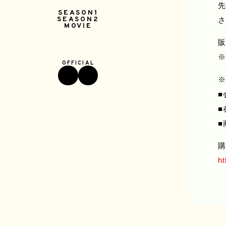
先
SEASON1
さ
SEASON2
MOVIE
販
■
■
■
購
ht