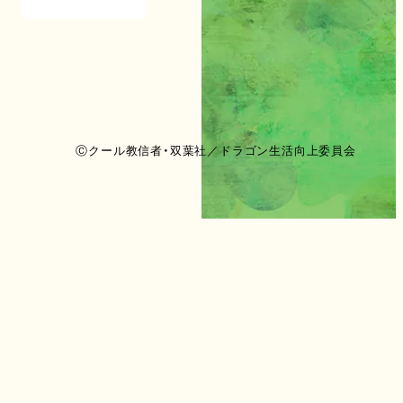
Ⓒクール教信者・双葉社／ドラゴン生活向上委員会