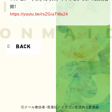
開！
https://youtu.be/rsZGiaTMa24
BACK
Ⓒクール教信者・双葉社／ドラゴン生活向上委員会