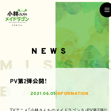
NEWS
NEWS
PV第2弾公開！
SEASON1
SEASON2
2021.06.05
INFORMATION
MOVIE
TVアニメ「小林さんちのメイドラゴンＳ」PV第2弾公